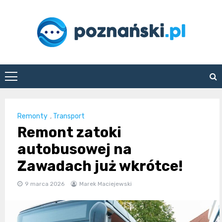
Skip
to
content
poznanski.pl
Remonty
,
Transport
Remont zatoki
autobusowej na
Zawadach już wkrótce!
9 marca 2026
Marek Maciejewski