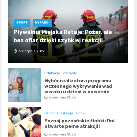
SPORT
WYPADKI
Pływalnia Miejska Rataje: Pożar, ale
bez ofiar dzięki szybkiej reakcji!
6 sierpnia 2026
Edukacja
Zdrowie
Wybór realizatora programu
wczesnego wykrywania wad
wzroku u dzieci w powiecie
poznańskim
6 sierpnia 2026
Dzieci
Edukacja
żłobki
Poznaj poznańskie żłobki: Dni
otwarte pełne atrakcji!
6 sierpnia 2026