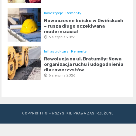
Inwestycje
Remonty
Nowoczesne boisko w Owińskach
– rusza długo oczekiwana
modernizacja!
6 sierpnia 2026
Infrastruktura
Remonty
Rewolucja na ul. Bratumiły: Nowa
organizacja ruchu i udogodnienia
dla rowerzystów
6 sierpnia 2026
COPYRIGHT © - WSZYSTKIE PRAWA ZASTRZEŻONE