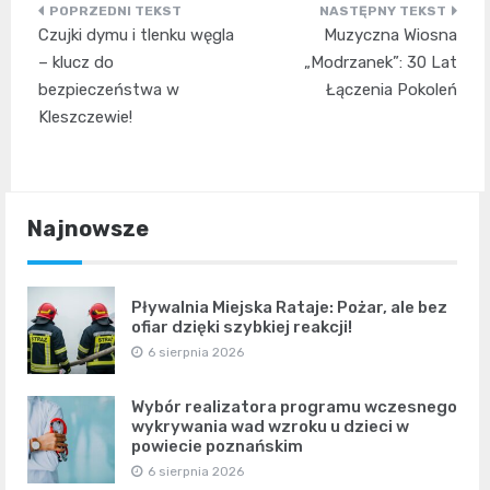
Nawigacja
Czujki dymu i tlenku węgla
Muzyczna Wiosna
wpisu
– klucz do
„Modrzanek”: 30 Lat
bezpieczeństwa w
Łączenia Pokoleń
Kleszczewie!
Najnowsze
Pływalnia Miejska Rataje: Pożar, ale bez
ofiar dzięki szybkiej reakcji!
6 sierpnia 2026
Wybór realizatora programu wczesnego
wykrywania wad wzroku u dzieci w
powiecie poznańskim
6 sierpnia 2026