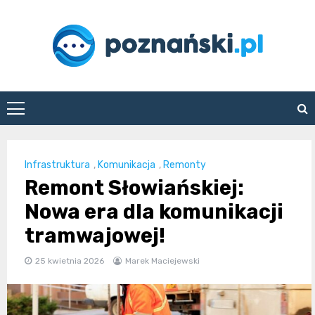
Skip
to
content
poznanski.pl
Infrastruktura
,
Komunikacja
,
Remonty
Remont Słowiańskiej:
Nowa era dla komunikacji
tramwajowej!
25 kwietnia 2026
Marek Maciejewski