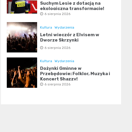
Suchym Lesie z dotacją na
ekologiczną transformację!
6 sierpnia 2026
Kultura
Wydarzenia
Letni wieczór z Elvisem w
Dworze Skrzynki
6 sierpnia 2026
Kultura
Wydarzenia
Dożynki Gminne w
Przebędowie: Folklor, Muzyka i
Koncert Shazzy!
6 sierpnia 2026