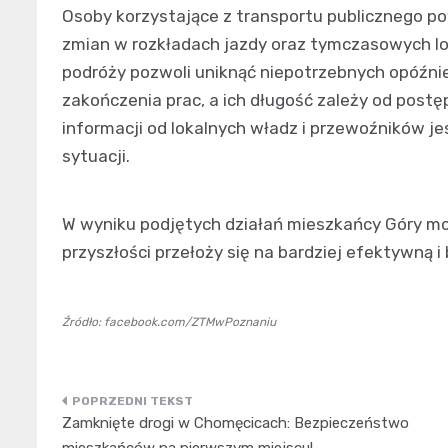
Osoby korzystające z transportu publicznego p
zmian w rozkładach jazdy oraz tymczasowych lo
podróży pozwoli uniknąć niepotrzebnych opóźn
zakończenia prac, a ich długość zależy od pos
informacji od lokalnych władz i przewoźników j
sytuacji.
W wyniku podjętych działań mieszkańcy Góry mo
przyszłości przełoży się na bardziej efektywną 
Źródło: facebook.com/ZTMwPoznaniu
Nawigacja
Zamknięte drogi w Chomęcicach: Bezpieczeństwo
wpisu
mieszkańców na pierwszym miejscu!