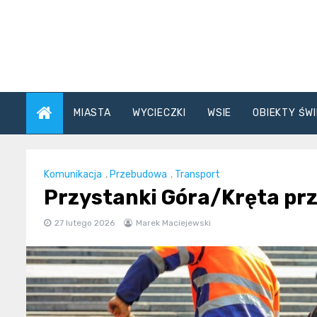
Skip
to
content
MIASTA
WYCIECZKI
WSIE
OBIEKTY ŚWI
Komunikacja
,
Przebudowa
,
Transport
Przystanki Góra/Kręta prz
27 lutego 2026
Marek Maciejewski