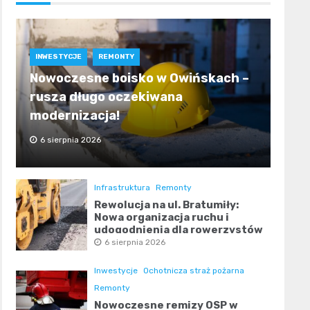
INWESTYCJE
REMONTY
Nowoczesne boisko w Owińskach –
rusza długo oczekiwana
modernizacja!
6 sierpnia 2026
Infrastruktura
Remonty
Rewolucja na ul. Bratumiły:
Nowa organizacja ruchu i
udogodnienia dla rowerzystów
6 sierpnia 2026
Inwestycje
Ochotnicza straż pożarna
Remonty
Nowoczesne remizy OSP w