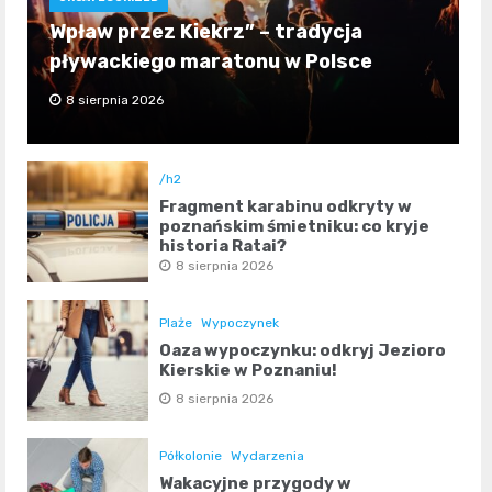
Wpław przez Kiekrz” – tradycja
pływackiego maratonu w Polsce
8 sierpnia 2026
/h2
Fragment karabinu odkryty w
poznańskim śmietniku: co kryje
historia Rataj?
8 sierpnia 2026
Plaże
Wypoczynek
Oaza wypoczynku: odkryj Jezioro
Kierskie w Poznaniu!
8 sierpnia 2026
Półkolonie
Wydarzenia
Wakacyjne przygody w