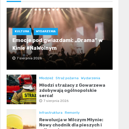
KULTURA
WYDARZENIA
Emocje pod gwiazdami: „Drama” w
Kinie #NaWolnym
7 sierpnia 2026
Młodzież
Straż pożarna
Wydarzenia
Młodzi strażacy z Gowarzewa
zdobywają ogólnopolskie
serca!
7 sierpnia 2026
Infrastruktura
Remonty
Rewolucja w Wilczym Młynie:
Nowy chodnik dla pieszych i