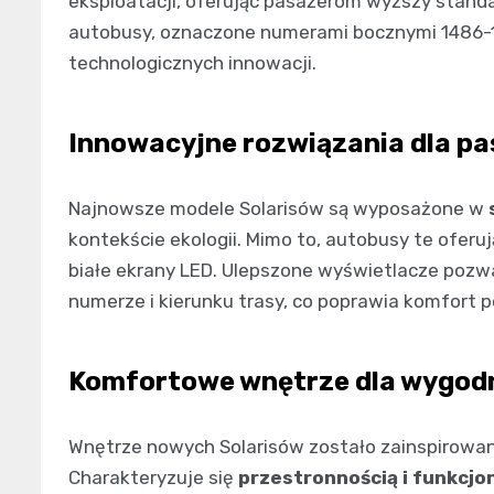
eksploatacji, oferując pasażerom wyższy standar
autobusy, oznaczone numerami bocznymi 1486-1
technologicznych innowacji.
Innowacyjne rozwiązania dla p
Najnowsze modele Solarisów są wyposażone w
kontekście ekologii. Mimo to, autobusy te ofe
białe ekrany LED. Ulepszone wyświetlacze pozwa
numerze i kierunku trasy, co poprawia komfort 
Komfortowe wnętrze dla wygod
Wnętrze nowych Solarisów zostało zainspirowa
Charakteryzuje się
przestronnością i funkcjo