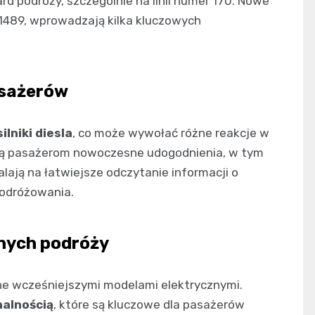
d podróży, szczególnie na linii numer 170. Nowe
489, wprowadzają kilka kluczowych
asażerów
silniki diesla
, co może wywołać różne reakcje w
rują pasażerom nowoczesne udogodnienia, w tym
lają na łatwiejsze odczytanie informacji o
podróżowania.
nych podróży
ne wcześniejszymi modelami elektrycznymi.
nalnością
, które są kluczowe dla pasażerów