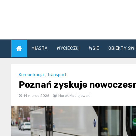
Skip
to
content
MIASTA
WYCIECZKI
WSIE
OBIEKTY ŚWI
Komunikacja
,
Transport
Poznań zyskuje nowoczesn
14 marca 2026
Marek Maciejewski