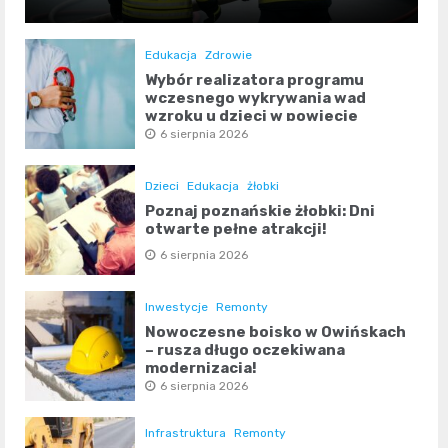
Edukacja
Zdrowie
Wybór realizatora programu
wczesnego wykrywania wad
wzroku u dzieci w powiecie
poznańskim
6 sierpnia 2026
Dzieci
Edukacja
żłobki
Poznaj poznańskie żłobki: Dni
otwarte pełne atrakcji!
6 sierpnia 2026
Inwestycje
Remonty
Nowoczesne boisko w Owińskach
– rusza długo oczekiwana
modernizacja!
6 sierpnia 2026
Infrastruktura
Remonty