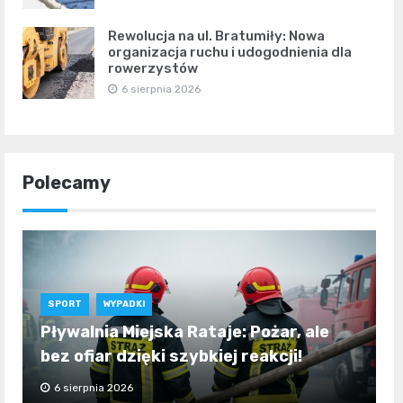
Rewolucja na ul. Bratumiły: Nowa
organizacja ruchu i udogodnienia dla
rowerzystów
6 sierpnia 2026
Polecamy
SPORT
WYPADKI
Pływalnia Miejska Rataje: Pożar, ale
bez ofiar dzięki szybkiej reakcji!
6 sierpnia 2026