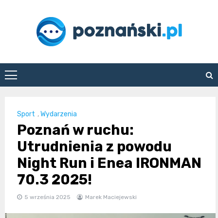
Skip
to
content
poznanski.pl
Sport
,
Wydarzenia
Poznań w ruchu:
Utrudnienia z powodu
Night Run i Enea IRONMAN
70.3 2025!
5 września 2025
Marek Maciejewski