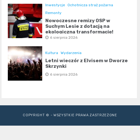
Inwestycje
Ochotnicza straż pożarna
Remonty
Nowoczesne remizy OSP w
Suchym Lesie z dotacją na
ekologiczną transformację!
6 sierpnia 2026
Kultura
Wydarzenia
Letni wieczór z Elvisem w Dworze
Skrzynki
6 sierpnia 2026
COPYRIGHT © - WSZYSTKIE PRAWA ZASTRZEŻONE