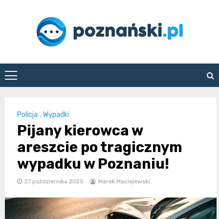
Skip
to
content
poznanski.pl
Policja
,
Wypadki
Pijany kierowca w
areszcie po tragicznym
wypadku w Poznaniu!
27 października 2025
Marek Maciejewski