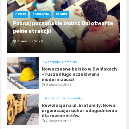
DZIECI
EDUKACJA
ŻŁOBKI
Poznaj poznańskie żłobki: Dni otwarte
pełne atrakcji!
6 sierpnia 2026
Inwestycje
Remonty
Nowoczesne boisko w Owińskach
– rusza długo oczekiwana
modernizacja!
6 sierpnia 2026
Infrastruktura
Remonty
Rewolucja na ul. Bratumiły: Nowa
organizacja ruchu i udogodnienia
dla rowerzystów
6 sierpnia 2026