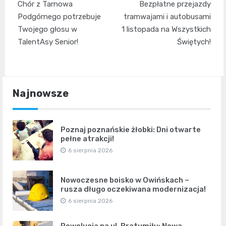
Chór z Tarnowa
Bezpłatne przejazdy
wpisu
Podgórnego potrzebuje
tramwajami i autobusami
Twojego głosu w
1 listopada na Wszystkich
TalentAsy Senior!
Świętych!
Najnowsze
Poznaj poznańskie żłobki: Dni otwarte
pełne atrakcji!
6 sierpnia 2026
Nowoczesne boisko w Owińskach –
rusza długo oczekiwana modernizacja!
6 sierpnia 2026
Rewolucja na ul. Bratumiły: Nowa