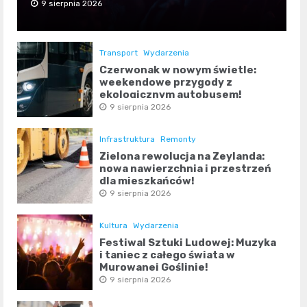
9 sierpnia 2026
Transport
Wydarzenia
Czerwonak w nowym świetle:
weekendowe przygody z
ekologicznym autobusem!
9 sierpnia 2026
Infrastruktura
Remonty
Zielona rewolucja na Zeylanda:
nowa nawierzchnia i przestrzeń
dla mieszkańców!
9 sierpnia 2026
Kultura
Wydarzenia
Festiwal Sztuki Ludowej: Muzyka
i taniec z całego świata w
Murowanej Goślinie!
9 sierpnia 2026