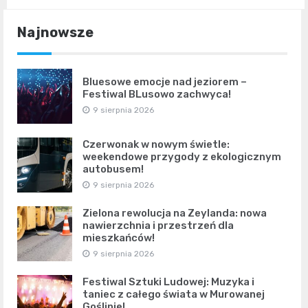
Najnowsze
Bluesowe emocje nad jeziorem –
Festiwal BLusowo zachwyca!
9 sierpnia 2026
Czerwonak w nowym świetle:
weekendowe przygody z ekologicznym
autobusem!
9 sierpnia 2026
Zielona rewolucja na Zeylanda: nowa
nawierzchnia i przestrzeń dla
mieszkańców!
9 sierpnia 2026
Festiwal Sztuki Ludowej: Muzyka i
taniec z całego świata w Murowanej
Goślinie!