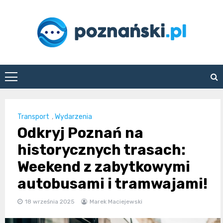
Skip
to
content
poznanski.pl
Transport
,
Wydarzenia
Odkryj Poznań na
historycznych trasach:
Weekend z zabytkowymi
autobusami i tramwajami!
18 września 2025
Marek Maciejewski