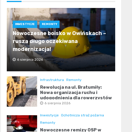
INWESTYCJE
REMONTY
Nowoczesne boisko w Owińskach –
rusza długo oczekiwana
modernizacja!
6 sierpnia 2026
Infrastruktura
Remonty
Rewolucja na ul. Bratumiły:
Nowa organizacja ruchu i
udogodnienia dla rowerzystów
6 sierpnia 2026
Inwestycje
Ochotnicza straż pożarna
Remonty
Nowoczesne remizy OSP w