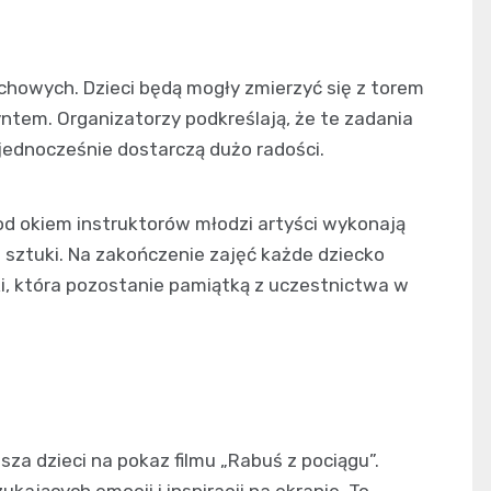
chowych. Dzieci będą mogły zmierzyć się z torem
ntem. Organizatorzy podkreślają, że te zadania
 jednocześnie dostarczą dużo radości.
od okiem instruktorów młodzi artyści wykonają
i sztuki. Na zakończenie zajęć każde dziecko
i, która pozostanie pamiątką z uczestnictwa w
h
asza dzieci na pokaz filmu „Rabuś z pociągu”.
ających emocji i inspiracji na ekranie. To