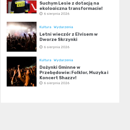
Suchym Lesie z dotacją na
ekologiczną transformację!
6 sierpnia 2026
Kultura
Wydarzenia
Letni wieczór z Elvisem w
Dworze Skrzynki
6 sierpnia 2026
Kultura
Wydarzenia
Dożynki Gminne w
Przebędowie: Folklor, Muzyka i
Koncert Shazzy!
6 sierpnia 2026