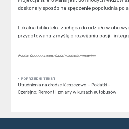
doskonały sposób na spędzenie popołudnia po 
Lokalna biblioteka zachęca do udziału w obu wyd
przygotowana z myślą o rozwijaniu pasji i integ
źródło: facebook.com/RadaOsiedlaNaramowice
Nawigacja
Utrudnienia na drodze Kleszczewo – Poklatki –
wpisu
Czerlejno: Remont i zmiany w kursach autobusów