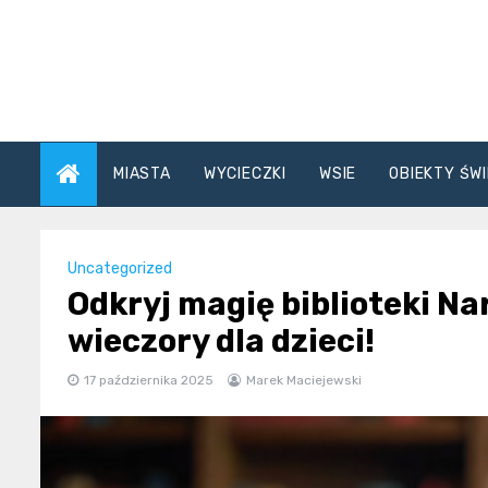
Skip
to
content
MIASTA
WYCIECZKI
WSIE
OBIEKTY ŚWI
Uncategorized
Odkryj magię biblioteki N
wieczory dla dzieci!
17 października 2025
Marek Maciejewski