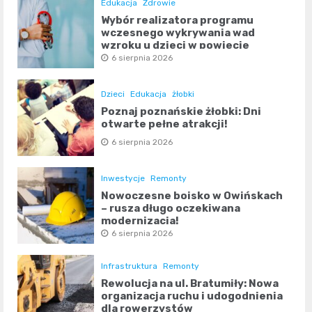
Edukacja
Zdrowie
Wybór realizatora programu
wczesnego wykrywania wad
wzroku u dzieci w powiecie
poznańskim
6 sierpnia 2026
Dzieci
Edukacja
żłobki
Poznaj poznańskie żłobki: Dni
otwarte pełne atrakcji!
6 sierpnia 2026
Inwestycje
Remonty
Nowoczesne boisko w Owińskach
– rusza długo oczekiwana
modernizacja!
6 sierpnia 2026
Infrastruktura
Remonty
Rewolucja na ul. Bratumiły: Nowa
organizacja ruchu i udogodnienia
dla rowerzystów