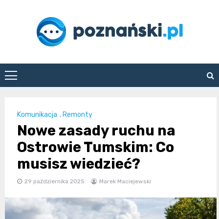
Skip
to
content
poznanski.pl
Komunikacja
,
Remonty
Nowe zasady ruchu na
Ostrowie Tumskim: Co
musisz wiedzieć?
29 października 2025
Marek Maciejewski