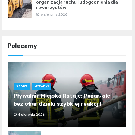
organizacja ruchu i udogodnienia dla
rowerzystów
6 sierpnia 2026
Polecamy
SPORT
WYPADKI
Pływalnia Miejska Rataje: Pożar, ale
bez ofiar dzięki szybkiej reakcji!
6 sierpnia 2026