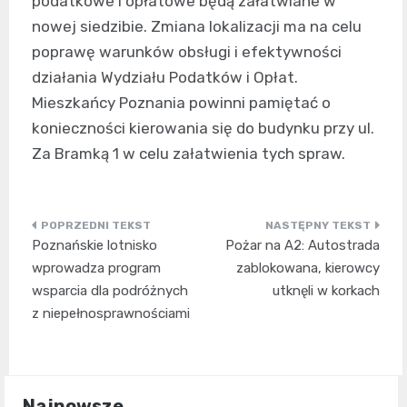
podatkowe i opłatowe będą załatwiane w
nowej siedzibie. Zmiana lokalizacji ma na celu
poprawę warunków obsługi i efektywności
działania Wydziału Podatków i Opłat.
Mieszkańcy Poznania powinni pamiętać o
konieczności kierowania się do budynku przy ul.
Za Bramką 1 w celu załatwienia tych spraw.
Nawigacja
Poznańskie lotnisko
Pożar na A2: Autostrada
wpisu
wprowadza program
zablokowana, kierowcy
wsparcia dla podróżnych
utknęli w korkach
z niepełnosprawnościami
Najnowsze