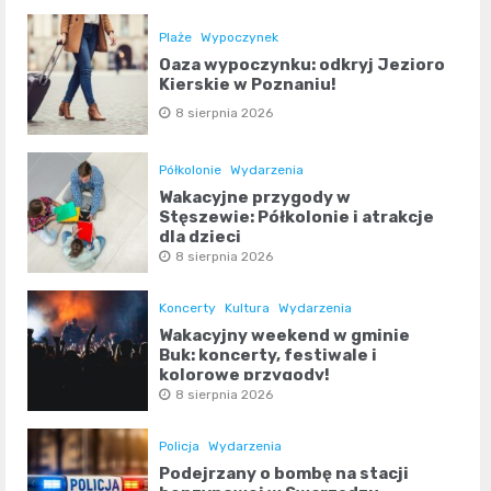
Plaże
Wypoczynek
Oaza wypoczynku: odkryj Jezioro
Kierskie w Poznaniu!
8 sierpnia 2026
Półkolonie
Wydarzenia
Wakacyjne przygody w
Stęszewie: Półkolonie i atrakcje
dla dzieci
8 sierpnia 2026
Koncerty
Kultura
Wydarzenia
Wakacyjny weekend w gminie
Buk: koncerty, festiwale i
kolorowe przygody!
8 sierpnia 2026
Policja
Wydarzenia
Podejrzany o bombę na stacji