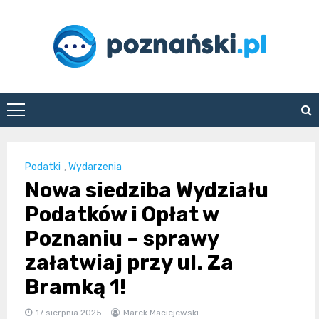
Skip
to
content
poznanski.pl
Podatki
,
Wydarzenia
Nowa siedziba Wydziału
Podatków i Opłat w
Poznaniu – sprawy
załatwiaj przy ul. Za
Bramką 1!
17 sierpnia 2025
Marek Maciejewski