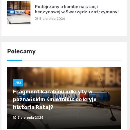
Podejrzany o bombę na stacji
benzynowej w Swarzędzu zatrzymany!
8 sierpnia 2026
Polecamy
/H2
Fragment karabinu odkryty w
poznańskim śmietniku: co kryje
historia Rataj?
8 sierpnia 2026