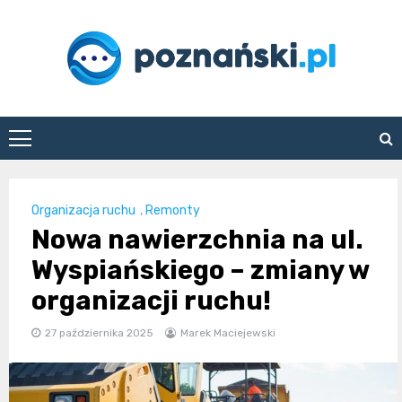
Skip
to
content
poznanski.pl
Organizacja ruchu
,
Remonty
Nowa nawierzchnia na ul.
Wyspiańskiego – zmiany w
organizacji ruchu!
27 października 2025
Marek Maciejewski