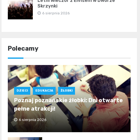
Letni wieczór z Elvisem w Dworze
Skrzynki
6 sierpnia 2026
Polecamy
DZIECI
EDUKACJA
ŻŁOBKI
Poznaj poznańskie żłobki: Dni otwarte
pełne atrakcji!
6 sierpnia 2026