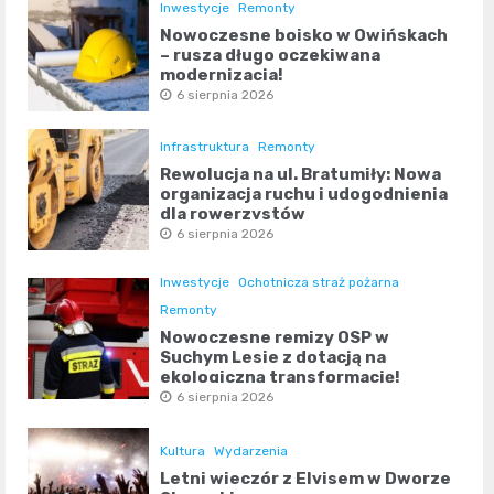
Inwestycje
Remonty
Nowoczesne boisko w Owińskach
– rusza długo oczekiwana
modernizacja!
6 sierpnia 2026
Infrastruktura
Remonty
Rewolucja na ul. Bratumiły: Nowa
organizacja ruchu i udogodnienia
dla rowerzystów
6 sierpnia 2026
Inwestycje
Ochotnicza straż pożarna
Remonty
Nowoczesne remizy OSP w
Suchym Lesie z dotacją na
ekologiczną transformację!
6 sierpnia 2026
Kultura
Wydarzenia
Letni wieczór z Elvisem w Dworze