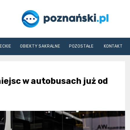
poznanski.pl
ECKIE
OBIEKTY SAKRALNE
POZOSTAŁE
KONTAKT
iejsc w autobusach już od