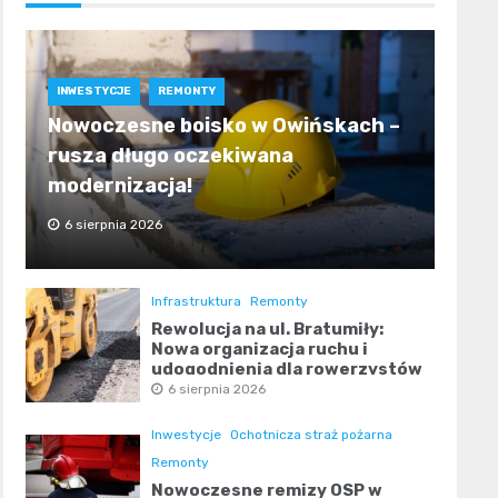
INWESTYCJE
REMONTY
Nowoczesne boisko w Owińskach –
rusza długo oczekiwana
modernizacja!
6 sierpnia 2026
Infrastruktura
Remonty
Rewolucja na ul. Bratumiły:
Nowa organizacja ruchu i
udogodnienia dla rowerzystów
6 sierpnia 2026
Inwestycje
Ochotnicza straż pożarna
Remonty
Nowoczesne remizy OSP w