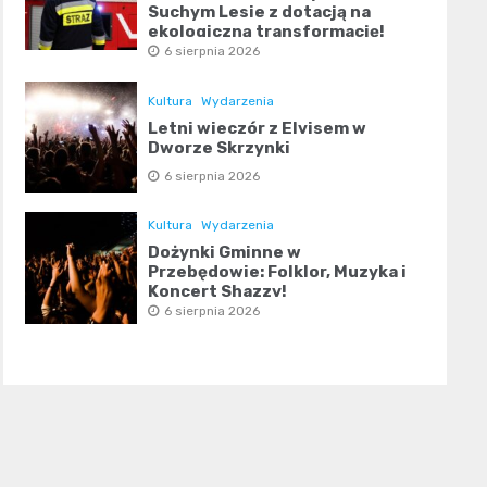
Suchym Lesie z dotacją na
ekologiczną transformację!
6 sierpnia 2026
Kultura
Wydarzenia
Letni wieczór z Elvisem w
Dworze Skrzynki
6 sierpnia 2026
Kultura
Wydarzenia
Dożynki Gminne w
Przebędowie: Folklor, Muzyka i
Koncert Shazzy!
6 sierpnia 2026