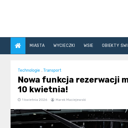
Skip
to
content
MIASTA
WYCIECZKI
WSIE
OBIEKTY ŚWI
Technologie
,
Transport
Nowa funkcja rezerwacji m
10 kwietnia!
1 kwietnia 2026
Marek Maciejewski