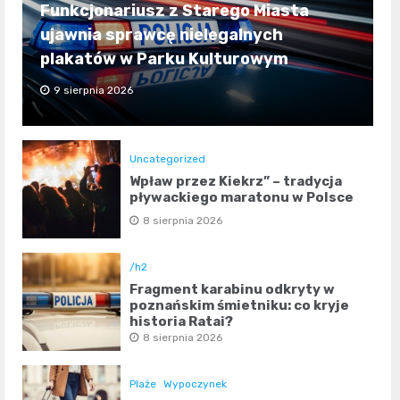
Funkcjonariusz z Starego Miasta
ujawnia sprawcę nielegalnych
plakatów w Parku Kulturowym
9 sierpnia 2026
Uncategorized
Wpław przez Kiekrz” – tradycja
pływackiego maratonu w Polsce
8 sierpnia 2026
/h2
Fragment karabinu odkryty w
poznańskim śmietniku: co kryje
historia Rataj?
8 sierpnia 2026
Plaże
Wypoczynek