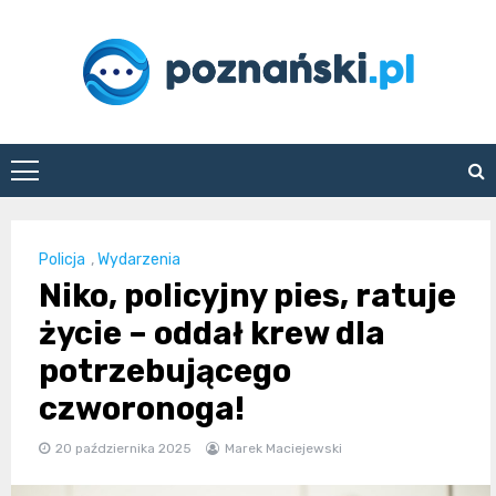
Skip
to
content
poznanski.pl
Policja
,
Wydarzenia
Niko, policyjny pies, ratuje
życie – oddał krew dla
potrzebującego
czworonoga!
20 października 2025
Marek Maciejewski