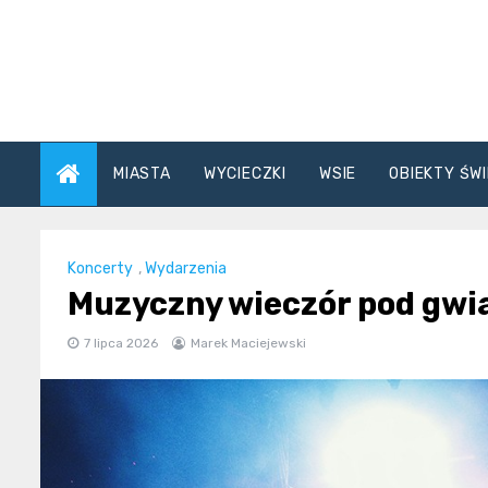
Skip
to
content
MIASTA
WYCIECZKI
WSIE
OBIEKTY ŚWI
Koncerty
,
Wydarzenia
Muzyczny wieczór pod gwi
7 lipca 2026
Marek Maciejewski