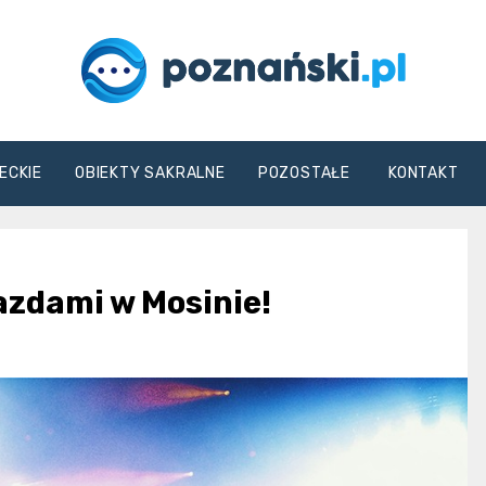
poznanski.pl
ECKIE
OBIEKTY SAKRALNE
POZOSTAŁE
KONTAKT
azdami w Mosinie!