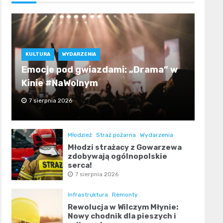
KULTURA
WYDARZENIA
Emocje pod gwiazdami: „Drama” w
Kinie #NaWolnym
7 sierpnia 2026
Młodzież
Straż pożarna
Wydarzenia
Młodzi strażacy z Gowarzewa
zdobywają ogólnopolskie
serca!
7 sierpnia 2026
Infrastruktura
Remonty
Rewolucja w Wilczym Młynie:
Nowy chodnik dla pieszych i