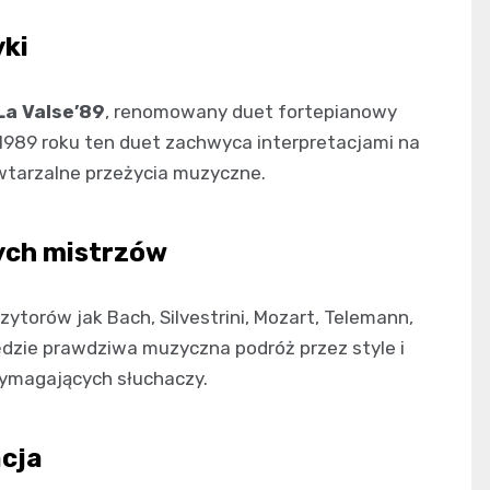
yki
La Valse’89
, renomowany duet fortepianowy
 1989 roku ten duet zachwyca interpretacjami na
owtarzalne przeżycia muzyczne.
ych mistrzów
ytorów jak Bach, Silvestrini, Mozart, Telemann,
 będzie prawdziwa muzyczna podróż przez style i
wymagających słuchaczy.
acja