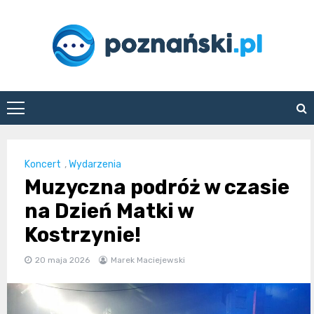
Skip
to
content
poznanski.pl
Koncert
,
Wydarzenia
Muzyczna podróż w czasie
na Dzień Matki w
Kostrzynie!
20 maja 2026
Marek Maciejewski