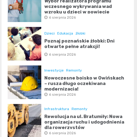
Wybór realizatora programu
wczesnego wykrywania wad
wzroku u dzieci w powiecie
poznańskim
6 sierpnia 2026
Dzieci
Edukacja
żłobki
Poznaj poznańskie żłobki: Dni
otwarte pełne atrakcji!
6 sierpnia 2026
Inwestycje
Remonty
Nowoczesne boisko w Owińskach
– rusza długo oczekiwana
modernizacja!
6 sierpnia 2026
Infrastruktura
Remonty
Rewolucja na ul. Bratumiły: Nowa
organizacja ruchu i udogodnienia
dla rowerzystów
6 sierpnia 2026