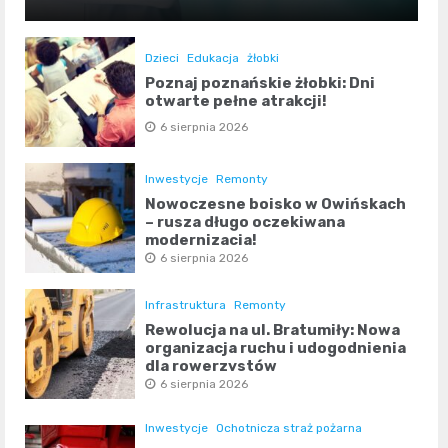
Dzieci
Edukacja
żłobki
Poznaj poznańskie żłobki: Dni
otwarte pełne atrakcji!
6 sierpnia 2026
Inwestycje
Remonty
Nowoczesne boisko w Owińskach
– rusza długo oczekiwana
modernizacja!
6 sierpnia 2026
Infrastruktura
Remonty
Rewolucja na ul. Bratumiły: Nowa
organizacja ruchu i udogodnienia
dla rowerzystów
6 sierpnia 2026
Inwestycje
Ochotnicza straż pożarna