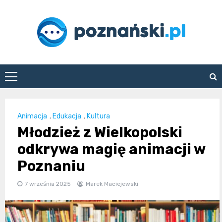
Skip
to
content
poznanski.pl
Animacja
,
Edukacja
,
Kultura
Młodzież z Wielkopolski
odkrywa magię animacji w
Poznaniu
7 września 2025
Marek Maciejewski