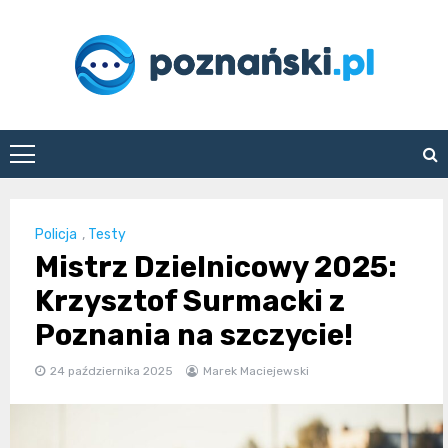
Skip
to
content
poznanski.pl
Policja
,
Testy
Mistrz Dzielnicowy 2025:
Krzysztof Surmacki z
Poznania na szczycie!
24 października 2025
Marek Maciejewski