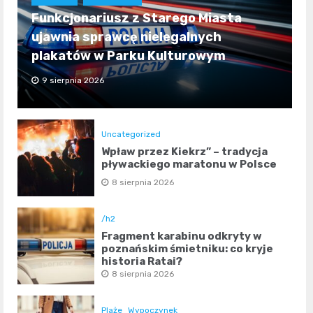
Funkcjonariusz z Starego Miasta
ujawnia sprawcę nielegalnych
plakatów w Parku Kulturowym
9 sierpnia 2026
Uncategorized
Wpław przez Kiekrz” – tradycja
pływackiego maratonu w Polsce
8 sierpnia 2026
/h2
Fragment karabinu odkryty w
poznańskim śmietniku: co kryje
historia Rataj?
8 sierpnia 2026
Plaże
Wypoczynek