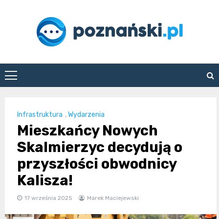
Skip
to
content
poznanski.pl
Infrastruktura
,
Wydarzenia
Mieszkańcy Nowych
Skalmierzyc decydują o
przyszłości obwodnicy
Kalisza!
17 września 2025
Marek Maciejewski