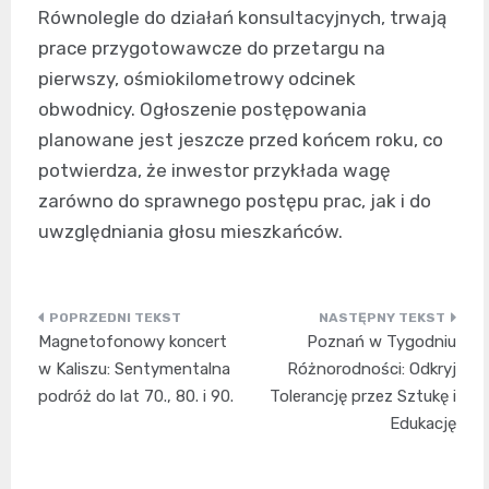
Równolegle do działań konsultacyjnych, trwają
prace przygotowawcze do przetargu na
pierwszy, ośmiokilometrowy odcinek
obwodnicy. Ogłoszenie postępowania
planowane jest jeszcze przed końcem roku, co
potwierdza, że inwestor przykłada wagę
zarówno do sprawnego postępu prac, jak i do
uwzględniania głosu mieszkańców.
Nawigacja
Magnetofonowy koncert
Poznań w Tygodniu
wpisu
w Kaliszu: Sentymentalna
Różnorodności: Odkryj
podróż do lat 70., 80. i 90.
Tolerancję przez Sztukę i
Edukację