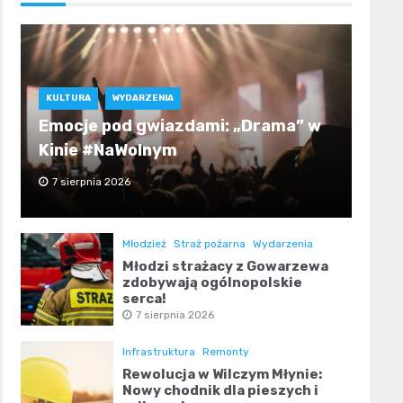
KULTURA
WYDARZENIA
Emocje pod gwiazdami: „Drama” w
Kinie #NaWolnym
7 sierpnia 2026
Młodzież
Straż pożarna
Wydarzenia
Młodzi strażacy z Gowarzewa
zdobywają ogólnopolskie
serca!
7 sierpnia 2026
Infrastruktura
Remonty
Rewolucja w Wilczym Młynie:
Nowy chodnik dla pieszych i