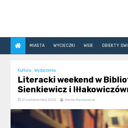
Skip
to
content
MIASTA
WYCIECZKI
WSIE
OBIEKTY ŚWI
Kultura
,
Wydarzenia
Literacki weekend w Bibli
Sienkiewicz i Iłłakowiczów
21 października 2025
Marek Maciejewski