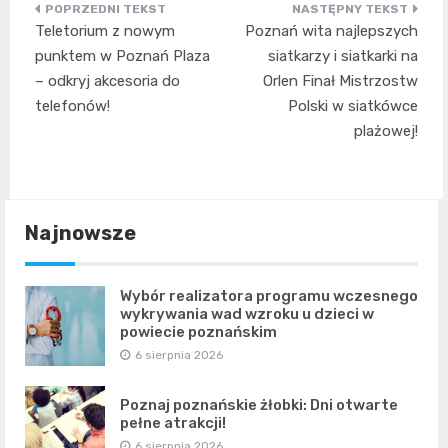
Nawigacja
Teletorium z nowym
Poznań wita najlepszych
wpisu
punktem w Poznań Plaza
siatkarzy i siatkarki na
– odkryj akcesoria do
Orlen Finał Mistrzostw
telefonów!
Polski w siatkówce
plażowej!
Najnowsze
Wybór realizatora programu wczesnego
wykrywania wad wzroku u dzieci w
powiecie poznańskim
6 sierpnia 2026
Poznaj poznańskie żłobki: Dni otwarte
pełne atrakcji!
6 sierpnia 2026