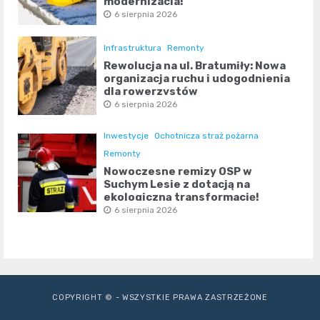
modernizacja!
6 sierpnia 2026
Infrastruktura
Remonty
Rewolucja na ul. Bratumiły: Nowa
organizacja ruchu i udogodnienia
dla rowerzystów
6 sierpnia 2026
Inwestycje
Ochotnicza straż pożarna
Remonty
Nowoczesne remizy OSP w
Suchym Lesie z dotacją na
ekologiczną transformację!
6 sierpnia 2026
COPYRIGHT © - WSZYSTKIE PRAWA ZASTRZEŻONE