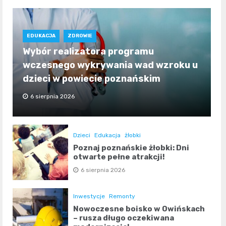
EDUKACJA
ZDROWIE
Wybór realizatora programu
wczesnego wykrywania wad wzroku u
dzieci w powiecie poznańskim
6 sierpnia 2026
Dzieci
Edukacja
żłobki
Poznaj poznańskie żłobki: Dni
otwarte pełne atrakcji!
6 sierpnia 2026
Inwestycje
Remonty
Nowoczesne boisko w Owińskach
– rusza długo oczekiwana