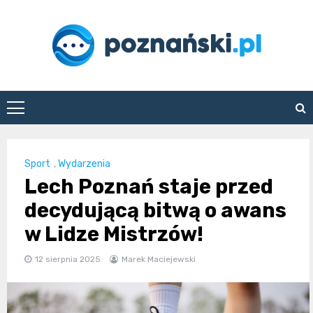
Skip
to
content
poznanski.pl
Sport
,
Wydarzenia
Lech Poznań staje przed
decydującą bitwą o awans
w Lidze Mistrzów!
12 sierpnia 2025
Marek Maciejewski