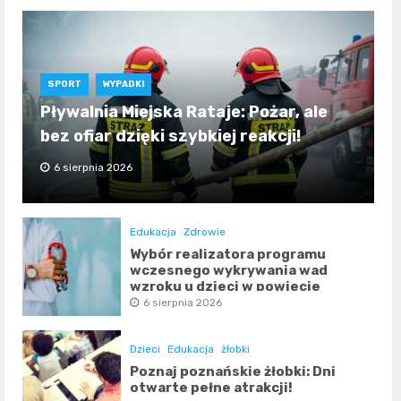
SPORT
WYPADKI
Pływalnia Miejska Rataje: Pożar, ale
bez ofiar dzięki szybkiej reakcji!
6 sierpnia 2026
Edukacja
Zdrowie
Wybór realizatora programu
wczesnego wykrywania wad
wzroku u dzieci w powiecie
poznańskim
6 sierpnia 2026
Dzieci
Edukacja
żłobki
Poznaj poznańskie żłobki: Dni
otwarte pełne atrakcji!