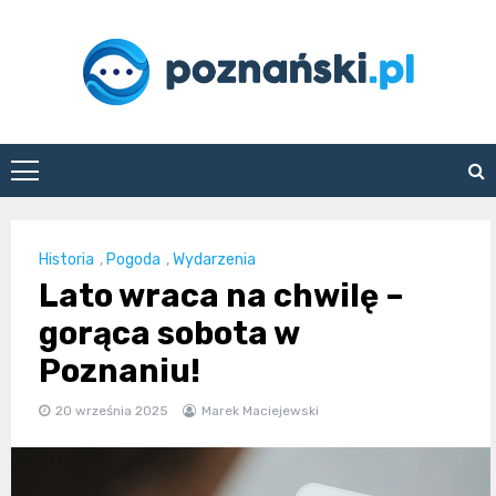
Skip
to
content
poznanski.pl
Historia
,
Pogoda
,
Wydarzenia
Lato wraca na chwilę –
gorąca sobota w
Poznaniu!
20 września 2025
Marek Maciejewski