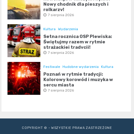
Nowy chodnik dla pieszych i
rolkarzy!
7 sierpnia 2026
Kultura
Wydarzenia
Setna rocznica OSP Plewiska:
Świętujmy razem w rytmie
strażackiej tradycji!
7 sierpnia 2026
Festiwale
Hudobne wydarzenia
Kultura
Poznań w rytmie tradycji:
Kolorowy korowód i muzyka w
sercu miasta
7 sierpnia 2026
COPYRIGHT © - WSZYSTKIE PRAWA ZASTRZEŻONE