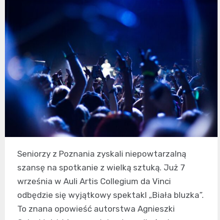
Seniorzy z Poznania zyskali niepowtarzalną
szansę na spotkanie z wielką sztuką. Już 7
września w Auli Artis Collegium da Vinci
odbędzie się wyjątkowy spektakl „Biała bluzka”.
To znana opowieść autorstwa Agnieszki