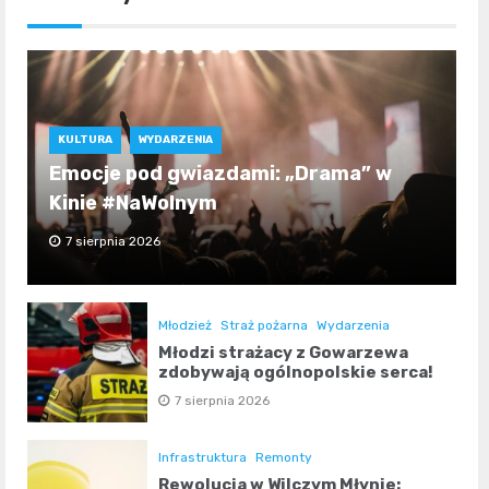
KULTURA
WYDARZENIA
Emocje pod gwiazdami: „Drama” w
Kinie #NaWolnym
7 sierpnia 2026
Młodzież
Straż pożarna
Wydarzenia
Młodzi strażacy z Gowarzewa
zdobywają ogólnopolskie serca!
7 sierpnia 2026
Infrastruktura
Remonty
Rewolucja w Wilczym Młynie: