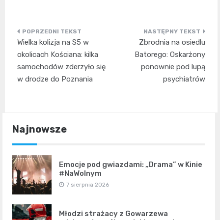
Nawigacja
Wielka kolizja na S5 w
Zbrodnia na osiedlu
wpisu
okolicach Kościana: kilka
Batorego: Oskarżony
samochodów zderzyło się
ponownie pod lupą
w drodze do Poznania
psychiatrów
Najnowsze
Emocje pod gwiazdami: „Drama” w Kinie
#NaWolnym
7 sierpnia 2026
Młodzi strażacy z Gowarzewa