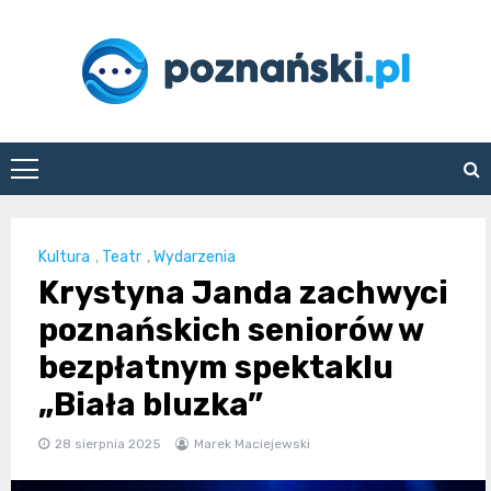
Skip
to
content
poznanski.pl
Kultura
,
Teatr
,
Wydarzenia
Krystyna Janda zachwyci
poznańskich seniorów w
bezpłatnym spektaklu
„Biała bluzka”
28 sierpnia 2025
Marek Maciejewski