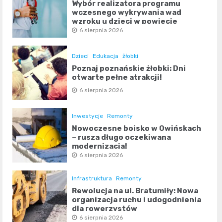
Wybór realizatora programu
wczesnego wykrywania wad
wzroku u dzieci w powiecie
poznańskim
6 sierpnia 2026
Dzieci
Edukacja
żłobki
Poznaj poznańskie żłobki: Dni
otwarte pełne atrakcji!
6 sierpnia 2026
Inwestycje
Remonty
Nowoczesne boisko w Owińskach
– rusza długo oczekiwana
modernizacja!
6 sierpnia 2026
Infrastruktura
Remonty
Rewolucja na ul. Bratumiły: Nowa
organizacja ruchu i udogodnienia
dla rowerzystów
6 sierpnia 2026