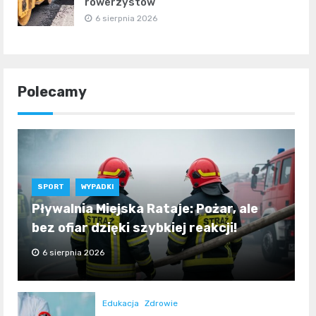
rowerzystów
6 sierpnia 2026
Polecamy
SPORT
WYPADKI
Pływalnia Miejska Rataje: Pożar, ale
bez ofiar dzięki szybkiej reakcji!
6 sierpnia 2026
Edukacja
Zdrowie