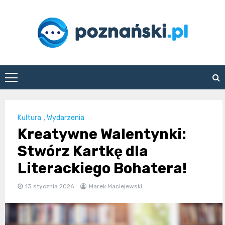
Skip
to
content
poznanski.pl
Kultura
,
Wydarzenia
Kreatywne Walentynki:
Stwórz Kartkę dla
Literackiego Bohatera!
13 stycznia 2026
Marek Maciejewski