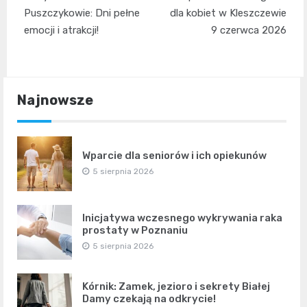
wpisu
Puszczykowie: Dni pełne
dla kobiet w Kleszczewie
emocji i atrakcji!
9 czerwca 2026
Najnowsze
Wparcie dla seniorów i ich opiekunów
5 sierpnia 2026
Inicjatywa wczesnego wykrywania raka
prostaty w Poznaniu
5 sierpnia 2026
Kórnik: Zamek, jezioro i sekrety Białej
Damy czekają na odkrycie!