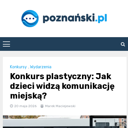
Skip
to
content
poznanski.pl
Konkursy
,
Wydarzenia
Konkurs plastyczny: Jak
dzieci widzą komunikację
miejską?
20 maja 2026
Marek Maciejewski