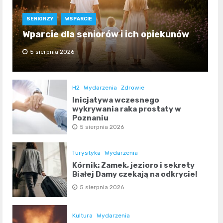
SENIORZY
WSPARCIE
Wparcie dla seniorów i ich opiekunów
5 sierpnia 2026
H2
Wydarzenia
Zdrowie
Inicjatywa wczesnego
wykrywania raka prostaty w
Poznaniu
5 sierpnia 2026
Turystyka
Wydarzenia
Kórnik: Zamek, jezioro i sekrety
Białej Damy czekają na odkrycie!
5 sierpnia 2026
Kultura
Wydarzenia