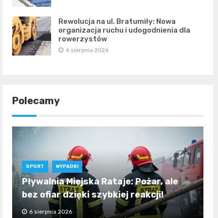
Rewolucja na ul. Bratumiły: Nowa
organizacja ruchu i udogodnienia dla
rowerzystów
6 sierpnia 2026
Polecamy
SPORT
WYPADKI
Pływalnia Miejska Rataje: Pożar, ale
bez ofiar dzięki szybkiej reakcji!
6 sierpnia 2026