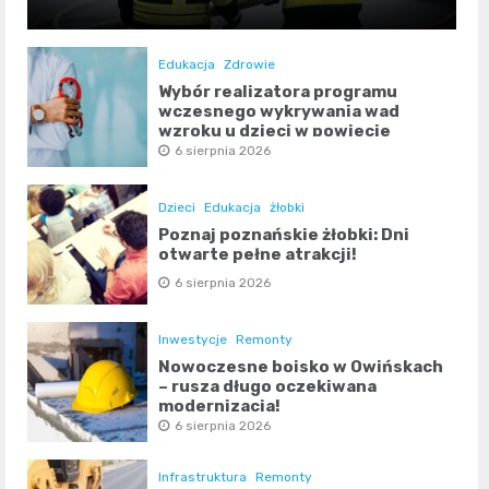
Edukacja
Zdrowie
Wybór realizatora programu
wczesnego wykrywania wad
wzroku u dzieci w powiecie
poznańskim
6 sierpnia 2026
Dzieci
Edukacja
żłobki
Poznaj poznańskie żłobki: Dni
otwarte pełne atrakcji!
6 sierpnia 2026
Inwestycje
Remonty
Nowoczesne boisko w Owińskach
– rusza długo oczekiwana
modernizacja!
6 sierpnia 2026
Infrastruktura
Remonty