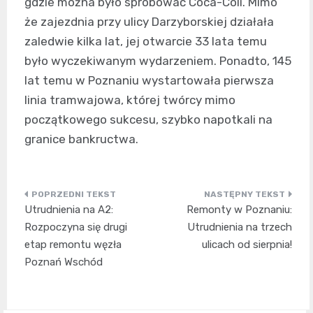
gdzie można było spróbować Coca-Coli. Mimo
że zajezdnia przy ulicy Darzyborskiej działała
zaledwie kilka lat, jej otwarcie 33 lata temu
było wyczekiwanym wydarzeniem. Ponadto, 145
lat temu w Poznaniu wystartowała pierwsza
linia tramwajowa, której twórcy mimo
początkowego sukcesu, szybko napotkali na
granice bankructwa.
Nawigacja
Utrudnienia na A2:
Remonty w Poznaniu:
wpisu
Rozpoczyna się drugi
Utrudnienia na trzech
etap remontu węzła
ulicach od sierpnia!
Poznań Wschód