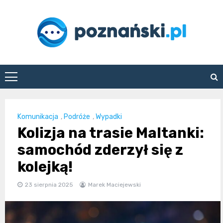
Skip
to
content
poznanski.pl
Komunikacja
,
Podróże
,
Wypadki
Kolizja na trasie Maltanki:
samochód zderzył się z
kolejką!
23 sierpnia 2025
Marek Maciejewski