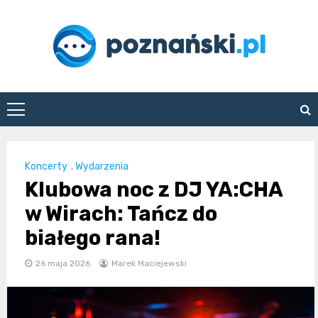
Skip
to
content
poznanski.pl
Koncerty
,
Wydarzenia
Klubowa noc z DJ YA:CHA
w Wirach: Tańcz do
białego rana!
26 maja 2026
Marek Maciejewski