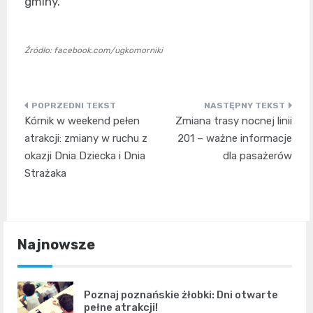
gminy.
Źródło: facebook.com/ugkomorniki
Nawigacja
Kórnik w weekend pełen
Zmiana trasy nocnej linii
wpisu
atrakcji: zmiany w ruchu z
201 – ważne informacje
okazji Dnia Dziecka i Dnia
dla pasażerów
Strażaka
Najnowsze
Poznaj poznańskie żłobki: Dni otwarte
pełne atrakcji!