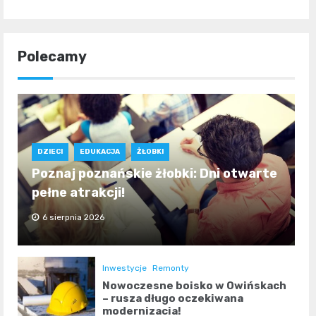
Polecamy
DZIECI
EDUKACJA
ŻŁOBKI
Poznaj poznańskie żłobki: Dni otwarte
pełne atrakcji!
6 sierpnia 2026
Inwestycje
Remonty
Nowoczesne boisko w Owińskach
– rusza długo oczekiwana
modernizacja!