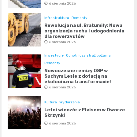
6 sierpnia 2026
Infrastruktura
Remonty
Rewolucja na ul. Bratumiły: Nowa
organizacja ruchu i udogodnienia
dla rowerzystów
6 sierpnia 2026
Inwestycje
Ochotnicza straż pożarna
Remonty
Nowoczesne remizy OSP w
Suchym Lesie z dotacją na
ekologiczną transformację!
6 sierpnia 2026
Kultura
Wydarzenia
Letni wieczór z Elvisem w Dworze
Skrzynki
6 sierpnia 2026