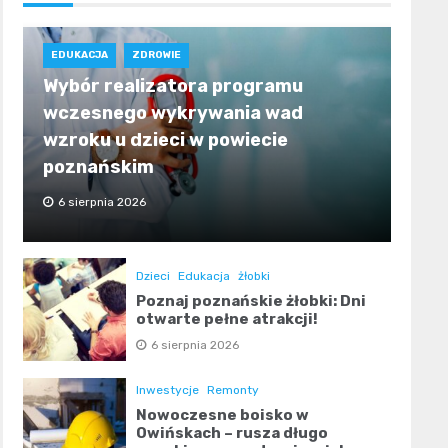
EDUKACJA
ZDROWIE
Wybór realizatora programu
wczesnego wykrywania wad
wzroku u dzieci w powiecie
poznańskim
6 sierpnia 2026
Dzieci
Edukacja
żłobki
Poznaj poznańskie żłobki: Dni
otwarte pełne atrakcji!
6 sierpnia 2026
Inwestycje
Remonty
Nowoczesne boisko w
Owińskach – rusza długo