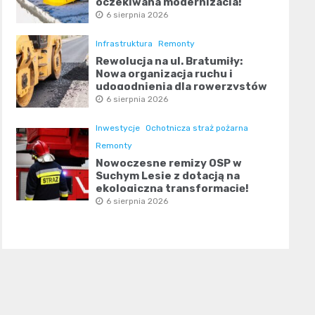
oczekiwana modernizacja!
6 sierpnia 2026
Infrastruktura
Remonty
Rewolucja na ul. Bratumiły:
Nowa organizacja ruchu i
udogodnienia dla rowerzystów
6 sierpnia 2026
Inwestycje
Ochotnicza straż pożarna
Remonty
Nowoczesne remizy OSP w
Suchym Lesie z dotacją na
ekologiczną transformację!
6 sierpnia 2026