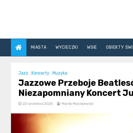
Skip
to
content
MIASTA
WYCIECZKI
WSIE
OBIEKTY ŚWI
Jazz
,
Koncerty
,
Muzyka
Jazzowe Przeboje Beatles
Niezapomniany Koncert Ju
22 września 2025
Marek Maciejewski