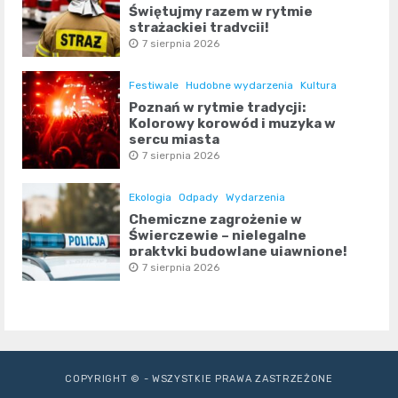
Świętujmy razem w rytmie
strażackiej tradycji!
7 sierpnia 2026
Festiwale
Hudobne wydarzenia
Kultura
Poznań w rytmie tradycji:
Kolorowy korowód i muzyka w
sercu miasta
7 sierpnia 2026
Ekologia
Odpady
Wydarzenia
Chemiczne zagrożenie w
Świerczewie – nielegalne
praktyki budowlane ujawnione!
7 sierpnia 2026
COPYRIGHT © - WSZYSTKIE PRAWA ZASTRZEŻONE