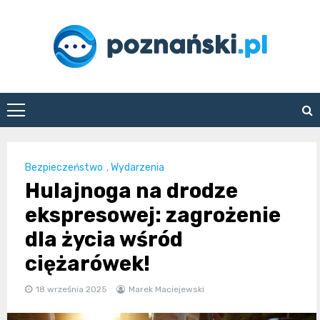
Skip
to
content
poznanski.pl
Bezpieczeństwo
,
Wydarzenia
Hulajnoga na drodze
ekspresowej: zagrożenie
dla życia wśród
ciężarówek!
18 września 2025
Marek Maciejewski