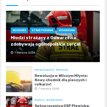
MŁODZIEŻ
STRAŻ POŻARNA
WYDARZENIA
Młodzi strażacy z Gowarzewa
zdobywają ogólnopolskie serca!
7 sierpnia 2026
Infrastruktura
Remonty
Rewolucja w Wilczym Młynie:
Nowy chodnik dla pieszych i
rolkarzy!
7 sierpnia 2026
Kultura
Wydarzenia
Setna rocznica OSP Plewiska: