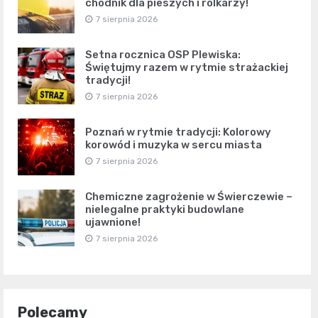
chodnik dla pieszych i rolkarzy!
7 sierpnia 2026
Setna rocznica OSP Plewiska:
Świętujmy razem w rytmie strażackiej
tradycji!
7 sierpnia 2026
Poznań w rytmie tradycji: Kolorowy
korowód i muzyka w sercu miasta
7 sierpnia 2026
Chemiczne zagrożenie w Świerczewie –
nielegalne praktyki budowlane
ujawnione!
7 sierpnia 2026
Polecamy