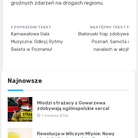
groźnych zdarzeń na drogach regionu.
Nawigacja
Karnawałowa Gala
Białoruski trap zdobywa
wpisu
Muzyczna: Odkryj Rytmy
Poznań: Samota i
Świata w Poznaniu!
navalach w akcji!
Najnowsze
Młodzi strażacy z Gowarzewa
zdobywają ogólnopolskie serca!
7 sierpnia 2026
Rewolucja w Wilczym Młynie: Nowy