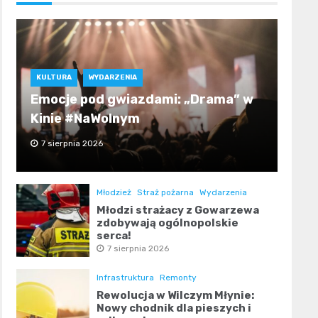
KULTURA
WYDARZENIA
Emocje pod gwiazdami: „Drama” w
Kinie #NaWolnym
7 sierpnia 2026
Młodzież
Straż pożarna
Wydarzenia
Młodzi strażacy z Gowarzewa
zdobywają ogólnopolskie
serca!
7 sierpnia 2026
Infrastruktura
Remonty
Rewolucja w Wilczym Młynie:
Nowy chodnik dla pieszych i