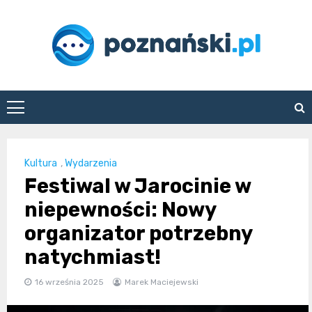
Skip
to
content
poznanski.pl
Kultura
,
Wydarzenia
Festiwal w Jarocinie w
niepewności: Nowy
organizator potrzebny
natychmiast!
16 września 2025
Marek Maciejewski