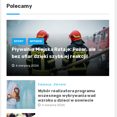
Polecamy
SPORT
WYPADKI
Pływalnia Miejska Rataje: Pożar, ale
bez ofiar dzięki szybkiej reakcji!
6 sierpnia 2026
Edukacja
Zdrowie
Wybór realizatora programu
wczesnego wykrywania wad
wzroku u dzieci w powiecie
poznańskim
6 sierpnia 2026