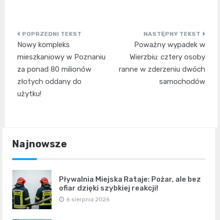
Nawigacja
Nowy kompleks
Poważny wypadek w
wpisu
mieszkaniowy w Poznaniu
Wierzbiu: cztery osoby
za ponad 80 milionów
ranne w zderzeniu dwóch
złotych oddany do
samochodów
użytku!
Najnowsze
Pływalnia Miejska Rataje: Pożar, ale bez
ofiar dzięki szybkiej reakcji!
6 sierpnia 2026