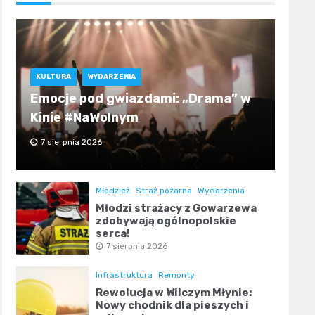
KULTURA
WYDARZENIA
Emocje pod gwiazdami: „Drama” w
Kinie #NaWolnym
7 sierpnia 2026
Młodzież
Straż pożarna
Wydarzenia
Młodzi strażacy z Gowarzewa
zdobywają ogólnopolskie
serca!
7 sierpnia 2026
Infrastruktura
Remonty
Rewolucja w Wilczym Młynie:
Nowy chodnik dla pieszych i