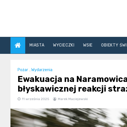
Skip
to
content
MIASTA
WYCIECZKI
WSIE
OBIEKTY ŚWI
Pożar
,
Wydarzenia
Ewakuacja na Naramowicac
błyskawicznej reakcji stra
11 września 2025
Marek Maciejewski