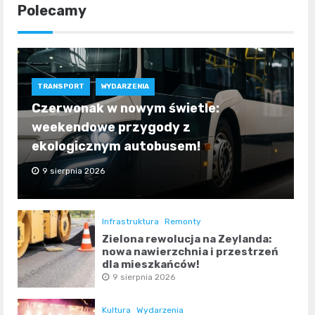
Polecamy
TRANSPORT
WYDARZENIA
Czerwonak w nowym świetle:
weekendowe przygody z
ekologicznym autobusem!
9 sierpnia 2026
Infrastruktura
Remonty
Zielona rewolucja na Zeylanda:
nowa nawierzchnia i przestrzeń
dla mieszkańców!
9 sierpnia 2026
Kultura
Wydarzenia