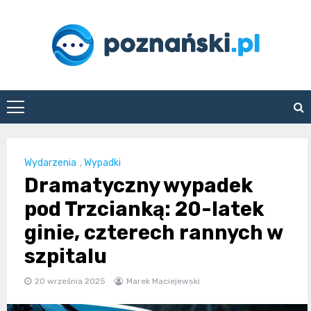
Skip
to
content
poznanski.pl
Wydarzenia
,
Wypadki
Dramatyczny wypadek
pod Trzcianką: 20-latek
ginie, czterech rannych w
szpitalu
20 września 2025
Marek Maciejewski