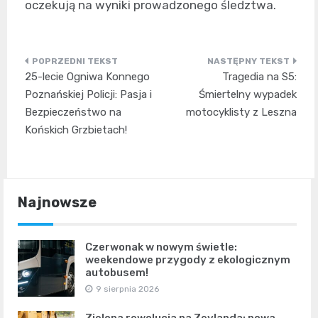
oczekują na wyniki prowadzonego śledztwa.
Nawigacja
25-lecie Ogniwa Konnego
Tragedia na S5:
wpisu
Poznańskiej Policji: Pasja i
Śmiertelny wypadek
Bezpieczeństwo na
motocyklisty z Leszna
Końskich Grzbietach!
Najnowsze
Czerwonak w nowym świetle:
weekendowe przygody z ekologicznym
autobusem!
9 sierpnia 2026
Zielona rewolucja na Zeylanda: nowa