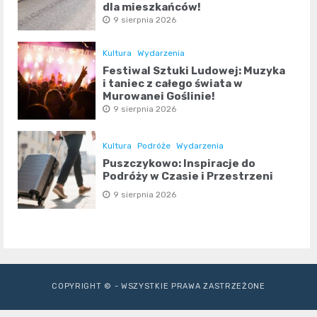
dla mieszkańców!
9 sierpnia 2026
Kultura
Wydarzenia
Festiwal Sztuki Ludowej: Muzyka
i taniec z całego świata w
Murowanej Goślinie!
9 sierpnia 2026
Kultura
Podróże
Wydarzenia
Puszczykowo: Inspiracje do
Podróży w Czasie i Przestrzeni
9 sierpnia 2026
COPYRIGHT © - WSZYSTKIE PRAWA ZASTRZEŻONE