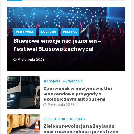
FESTIWALE
KULTURA
MUZYKA
Bluesowe emocje nad jeziorem –
Festiwal BLusowo zachwyca!
9 sierpnia 2026
Transport
Wydarzenia
Czerwonak w nowym świetle:
weekendowe przygody z
ekologicznym autobusem!
9 sierpnia 2026
Infrastruktura
Remonty
Zielona rewolucja na Zeylanda:
nowa nawierzchnia i przestrzeń