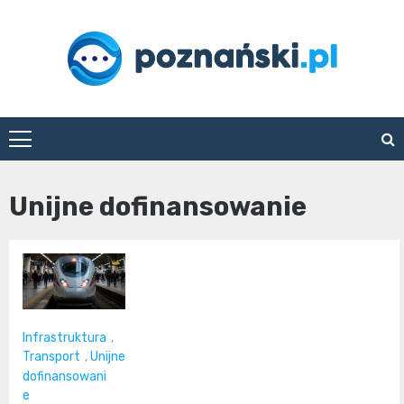
Skip
to
content
poznanski.pl
Unijne dofinansowanie
Infrastruktura
,
Transport
,
Unijne
dofinansowani
e