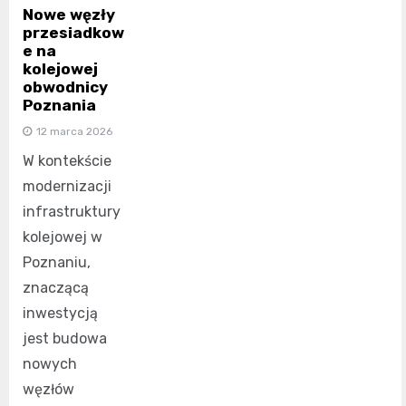
Nowe węzły
przesiadkow
e na
kolejowej
obwodnicy
Poznania
12 marca 2026
W kontekście
modernizacji
infrastruktury
kolejowej w
Poznaniu,
znaczącą
inwestycją
jest budowa
nowych
węzłów