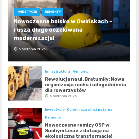
INWESTYCJE
REMONTY
Nowoczesne boisko w Owińskach –
rusza długo oczekiwana
modernizacja!
6 sierpnia 2026
Infrastruktura
Remonty
Rewolucja na ul. Bratumiły: Nowa
organizacja ruchu i udogodnienia
dla rowerzystów
6 sierpnia 2026
Inwestycje
Ochotnicza straż pożarna
Remonty
Nowoczesne remizy OSP w
Suchym Lesie z dotacją na
ekologiczną transformację!