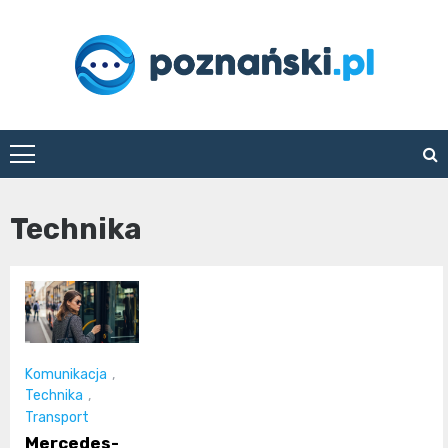
Skip
to
content
poznanski.pl
Technika
Komunikacja
,
Technika
,
Transport
Mercedes-