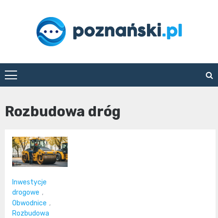
Skip
to
content
poznanski.pl
Rozbudowa dróg
Inwestycje
drogowe
,
Obwodnice
,
Rozbudowa