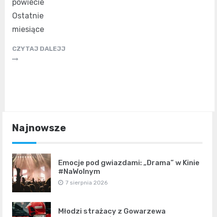
powiecie
Ostatnie
miesiące
CZYTAJ DALEJJ
Najnowsze
Emocje pod gwiazdami: „Drama” w Kinie
#NaWolnym
7 sierpnia 2026
Młodzi strażacy z Gowarzewa