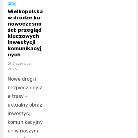
dróg
Wielkopolska
w drodze ku
nowoczesno
ści: przegląd
kluczowych
inwestycji
komunikacyj
nych
3 czerwca
2026
Nowe drogi i
bezpieczniejsz
e trasy –
aktualny obraz
inwestycji
komunikacyjny
ch w naszym