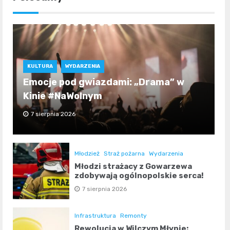
KULTURA
WYDARZENIA
Emocje pod gwiazdami: „Drama” w
Kinie #NaWolnym
7 sierpnia 2026
Młodzież
Straż pożarna
Wydarzenia
Młodzi strażacy z Gowarzewa
zdobywają ogólnopolskie serca!
7 sierpnia 2026
Infrastruktura
Remonty
Rewolucja w Wilczym Młynie: