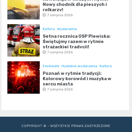
Nowy chodnik dla pieszych i
rolkarzy!
7 sierpnia 2026
Kultura
Wydarzenia
Setna rocznica OSP Plewiska:
Świętujmy razem w rytmie
strażackiej tradycji!
7 sierpnia 2026
Festiwale
Hudobne wydarzenia
Kultura
Poznań w rytmie tradycji:
Kolorowy korowód i muzyka w
sercu miasta
7 sierpnia 2026
COPYRIGHT © - WSZYSTKIE PRAWA ZASTRZEŻONE