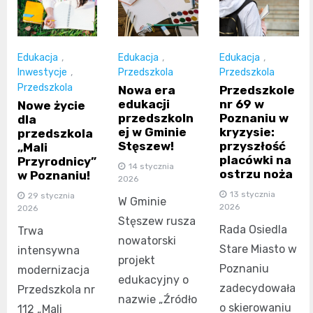
Edukacja
,
Edukacja
,
Edukacja
,
Inwestycje
,
Przedszkola
Przedszkola
Przedszkola
Nowa era
Przedszkole
edukacji
nr 69 w
Nowe życie
przedszkoln
Poznaniu w
dla
ej w Gminie
kryzysie:
przedszkola
Stęszew!
przyszłość
„Mali
placówki na
Przyrodnicy”
14 stycznia
ostrzu noża
w Poznaniu!
2026
13 stycznia
29 stycznia
W Gminie
2026
2026
Stęszew rusza
Rada Osiedla
Trwa
nowatorski
Stare Miasto w
intensywna
projekt
Poznaniu
modernizacja
edukacyjny o
zadecydowała
Przedszkola nr
nazwie „Źródło
o skierowaniu
112 „Mali