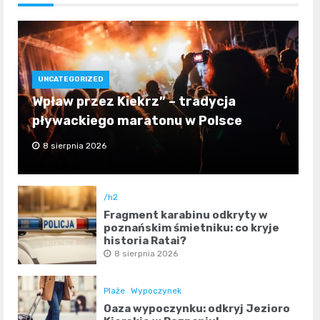
UNCATEGORIZED
Wpław przez Kiekrz” – tradycja
pływackiego maratonu w Polsce
8 sierpnia 2026
/h2
Fragment karabinu odkryty w
poznańskim śmietniku: co kryje
historia Rataj?
8 sierpnia 2026
Plaże
Wypoczynek
Oaza wypoczynku: odkryj Jezioro