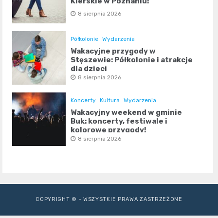
Kierskie w Poznaniu!
8 sierpnia 2026
Półkolonie
Wydarzenia
Wakacyjne przygody w
Stęszewie: Półkolonie i atrakcje
dla dzieci
8 sierpnia 2026
Koncerty
Kultura
Wydarzenia
Wakacyjny weekend w gminie
Buk: koncerty, festiwale i
kolorowe przygody!
8 sierpnia 2026
COPYRIGHT © - WSZYSTKIE PRAWA ZASTRZEŻONE