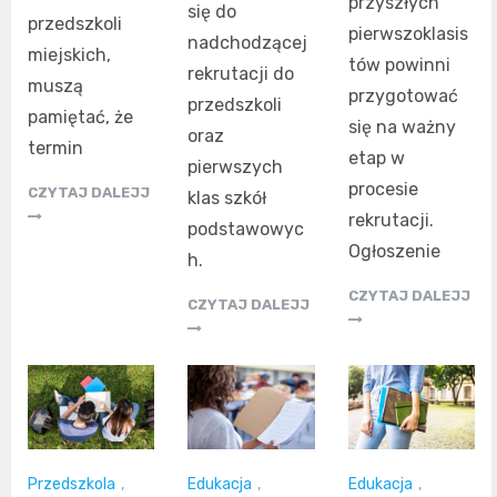
przyszłych
się do
przedszkoli
pierwszoklasis
nadchodzącej
miejskich,
tów powinni
rekrutacji do
muszą
przygotować
przedszkoli
pamiętać, że
się na ważny
oraz
termin
etap w
pierwszych
procesie
CZYTAJ DALEJJ
klas szkół
rekrutacji.
podstawowyc
Ogłoszenie
h.
CZYTAJ DALEJJ
CZYTAJ DALEJJ
Przedszkola
,
Edukacja
,
Edukacja
,