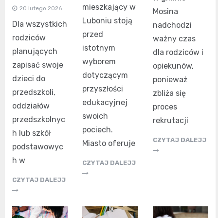
mieszkający w
20 lutego 2026
Mosina
Luboniu stoją
Dla wszystkich
nadchodzi
przed
rodziców
ważny czas
istotnym
planujących
dla rodziców i
wyborem
zapisać swoje
opiekunów,
dotyczącym
dzieci do
ponieważ
przyszłości
przedszkoli,
zbliża się
edukacyjnej
oddziałów
proces
swoich
przedszkolnyc
rekrutacji
pociech.
h lub szkół
CZYTAJ DALEJJ
Miasto oferuje
podstawowyc
h w
CZYTAJ DALEJJ
CZYTAJ DALEJJ