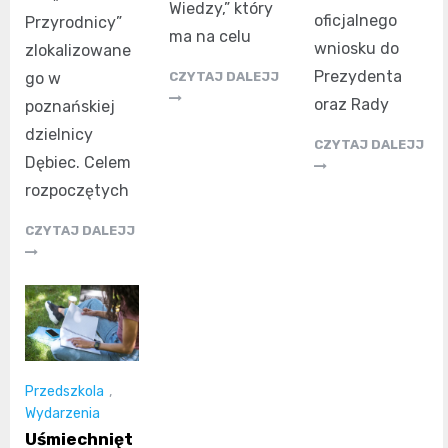
Wiedzy,” który
oficjalnego
Przyrodnicy”
ma na celu
wniosku do
zlokalizowane
Prezydenta
go w
CZYTAJ DALEJJ
oraz Rady
poznańskiej
dzielnicy
CZYTAJ DALEJJ
Dębiec. Celem
rozpoczętych
CZYTAJ DALEJJ
Przedszkola
,
Wydarzenia
Uśmiechnięt