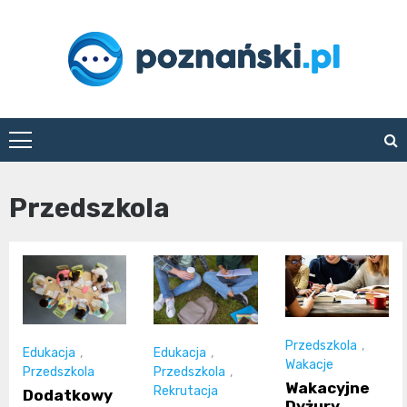
Skip
to
content
poznanski.pl
Przedszkola
Przedszkola
,
Edukacja
,
Edukacja
,
Wakacje
Przedszkola
Przedszkola
,
Wakacyjne
Rekrutacja
Dodatkowy
Dyżury