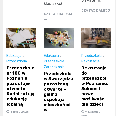
o systemu
klas szkół
CZYTAJ DALEJJ
CZYTAJ DALEJJ
Edukacja
,
Edukacja
,
Przedszkola
,
Przedszkola
Przedszkola
,
Rekrutacja
Zarządzanie
Przedszkole
Rekrutacja
nr 180 w
do
Przedszkola
Poznaniu
przedszkoli
w Swarzędzu
pozostaje
w Poznaniu:
pozostaną
otwarte!
Sukces i
otwarte –
Radni ratują
nowe
gmina
edukację
możliwości
uspokaja
lokalną
dla dzieci
mieszkańcó
w
8 maja 2026
9 kwietnia