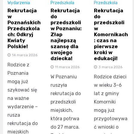
Wydarzenia
Przedszkola
Przedszkola
Rekrutacja
Rekrutacja
Rekrutacja
w
do
do
Poznańskich
przedszkoli
przedszkoli
Przedszkola
w Poznaniu:
w
ch: Odkryj
Złap
Komornikach
Kwiaty
najlepszą
: czas na
Polskie!
szansę dla
pierwsze
swojego
kroki w
14 marca 2026
dziecka!
edukacji!
Rodzice z
11 marca 2026
3 marca 2026
Poznania
W Poznaniu
Rodzice dzieci
mogą już
ruszyła
w wieku 3–6
szykować się
rekrutacja do
lat z gminy
na ważne
przedszkoli
Komorniki
wydarzenie –
miejskich,
mogą już
rusza
która potrwa
przygotowywa
rekrutacja do
do 27 marca.
ć wnioski o
miejskich