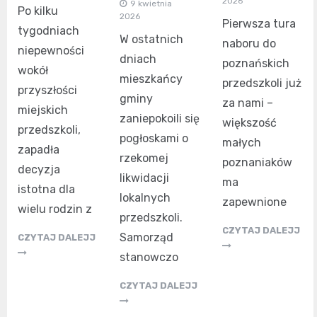
2026
9 kwietnia
Po kilku
2026
Pierwsza tura
tygodniach
W ostatnich
naboru do
niepewności
dniach
poznańskich
wokół
mieszkańcy
przedszkoli już
przyszłości
gminy
za nami –
miejskich
zaniepokoili się
większość
przedszkoli,
pogłoskami o
małych
zapadła
rzekomej
poznaniaków
decyzja
likwidacji
ma
istotna dla
lokalnych
zapewnione
wielu rodzin z
przedszkoli.
CZYTAJ DALEJJ
Samorząd
CZYTAJ DALEJJ
stanowczo
CZYTAJ DALEJJ