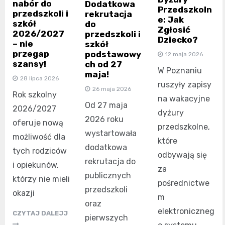
nabór do
Dodatkowa
Przedszkoln
przedszkoli i
rekrutacja
e: Jak
szkół
do
Zgłosić
2026/2027
przedszkoli i
Dziecko?
– nie
szkół
przegap
podstawowy
12 maja 2026
szansy!
ch od 27
W Poznaniu
maja!
28 lipca 2026
ruszyły zapisy
26 maja 2026
Rok szkolny
na wakacyjne
Od 27 maja
2026/2027
dyżury
2026 roku
oferuje nową
przedszkolne,
wystartowała
możliwość dla
które
dodatkowa
tych rodziców
odbywają się
rekrutacja do
i opiekunów,
za
publicznych
którzy nie mieli
pośrednictwe
przedszkoli
okazji
m
oraz
elektroniczneg
CZYTAJ DALEJJ
pierwszych