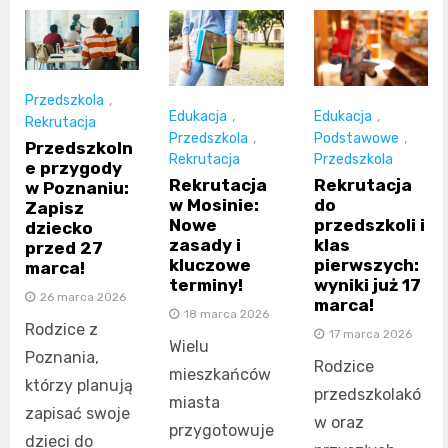
Przedszkola
,
Edukacja
,
Edukacja
,
Rekrutacja
Przedszkola
,
Podstawowe
,
Przedszkoln
Rekrutacja
Przedszkola
e przygody
Rekrutacja
Rekrutacja
w Poznaniu:
w Mosinie:
do
Zapisz
Nowe
przedszkoli i
dziecko
zasady i
klas
przed 27
kluczowe
pierwszych:
marca!
terminy!
wyniki już 17
26 marca 2026
marca!
18 marca 2026
Rodzice z
17 marca 2026
Wielu
Poznania,
Rodzice
mieszkańców
którzy planują
przedszkolakó
miasta
zapisać swoje
w oraz
przygotowuje
dzieci do