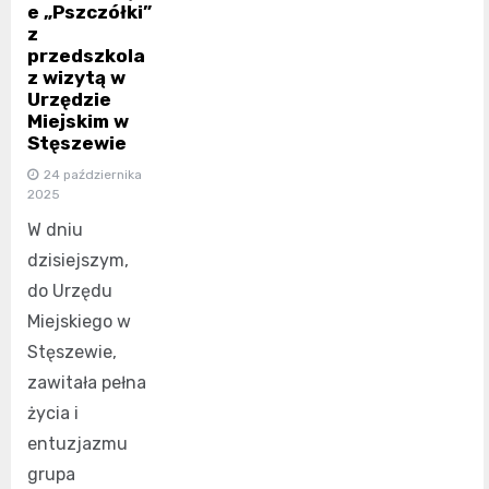
e „Pszczółki”
z
przedszkola
z wizytą w
Urzędzie
Miejskim w
Stęszewie
24 października
2025
W dniu
dzisiejszym,
do Urzędu
Miejskiego w
Stęszewie,
zawitała pełna
życia i
entuzjazmu
grupa