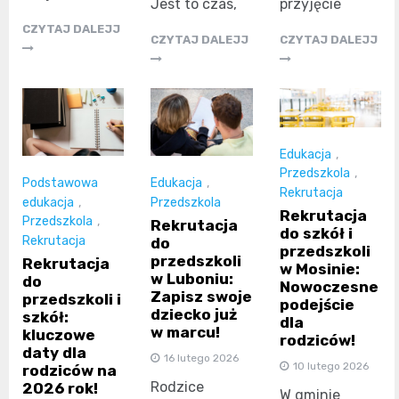
Jest to czas,
przyjęcie
CZYTAJ DALEJJ
CZYTAJ DALEJJ
CZYTAJ DALEJJ
Edukacja
,
Przedszkola
,
Podstawowa
Edukacja
,
Rekrutacja
edukacja
,
Przedszkola
Rekrutacja
Przedszkola
,
Rekrutacja
do szkół i
Rekrutacja
do
przedszkoli
przedszkoli
Rekrutacja
w Mosinie:
w Luboniu:
do
Nowoczesne
Zapisz swoje
przedszkoli i
podejście
dziecko już
szkół:
dla
w marcu!
kluczowe
rodziców!
daty dla
16 lutego 2026
10 lutego 2026
rodziców na
Rodzice
2026 rok!
W gminie