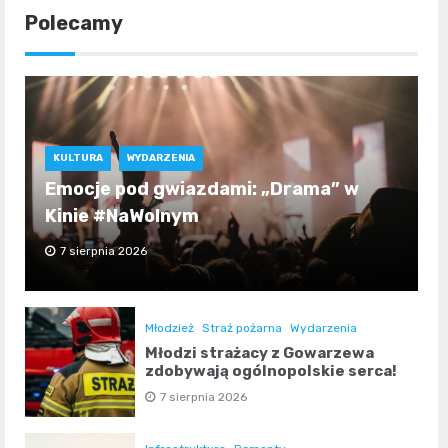
Polecamy
KULTURA
WYDARZENIA
Emocje pod gwiazdami: „Drama” w
Kinie #NaWolnym
7 sierpnia 2026
Młodzież
Straż pożarna
Wydarzenia
Młodzi strażacy z Gowarzewa
zdobywają ogólnopolskie serca!
7 sierpnia 2026