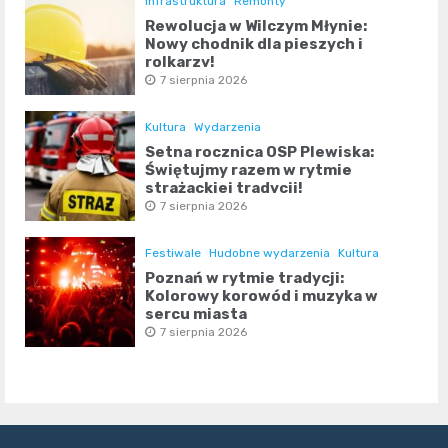
Infrastruktura
Remonty
Rewolucja w Wilczym Młynie:
Nowy chodnik dla pieszych i
rolkarzy!
7 sierpnia 2026
Kultura
Wydarzenia
Setna rocznica OSP Plewiska:
Świętujmy razem w rytmie
strażackiej tradycji!
7 sierpnia 2026
Festiwale
Hudobne wydarzenia
Kultura
Poznań w rytmie tradycji:
Kolorowy korowód i muzyka w
sercu miasta
7 sierpnia 2026