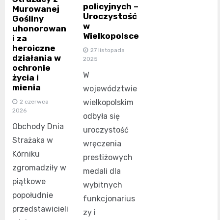
policyjnych –
Murowanej
Uroczystość
Gośliny
w
uhonorowan
Wielkopolsce
i za
heroiczne
27 listopada
działania w
2025
ochronie
W
życia i
mienia
województwie
wielkopolskim
2 czerwca
2026
odbyła się
Obchody Dnia
uroczystość
Strażaka w
wręczenia
Kórniku
prestiżowych
zgromadziły w
medali dla
piątkowe
wybitnych
popołudnie
funkcjonarius
przedstawicieli
zy i