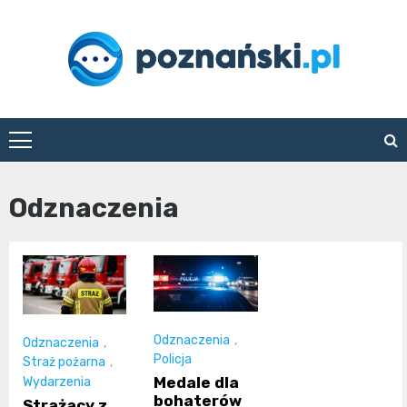
Skip
to
content
poznanski.pl
Odznaczenia
Odznaczenia
,
Odznaczenia
,
Policja
Straż pożarna
,
Medale dla
Wydarzenia
bohaterów
Strażacy z