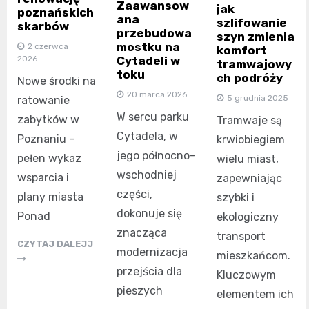
Zaawansow
jak
poznańskich
ana
szlifowanie
skarbów
przebudowa
szyn zmienia
mostku na
2 czerwca
komfort
2026
Cytadeli w
tramwajowy
toku
ch podróży
Nowe środki na
20 marca 2026
5 grudnia 2025
ratowanie
W sercu parku
zabytków w
Tramwaje są
Cytadela, w
Poznaniu –
krwiobiegiem
jego północno-
pełen wykaz
wielu miast,
wschodniej
wsparcia i
zapewniając
części,
plany miasta
szybki i
dokonuje się
Ponad
ekologiczny
znacząca
transport
CZYTAJ DALEJJ
modernizacja
mieszkańcom.
przejścia dla
Kluczowym
pieszych
elementem ich