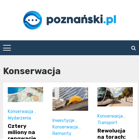
Skip
to
content
poznanski.pl
Konserwacja
Konserwacja
,
Konserwacja
,
Wydarzenia
Inwestycje
,
Transport
Cztery
Konserwacja
,
Rewolucja
miliony na
Remonty
na torach:
renowację