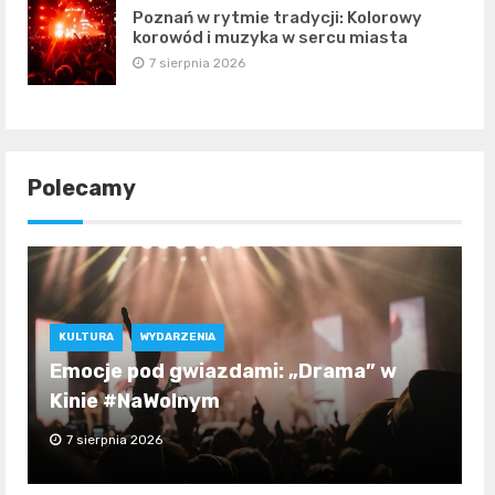
Poznań w rytmie tradycji: Kolorowy
korowód i muzyka w sercu miasta
7 sierpnia 2026
Polecamy
KULTURA
WYDARZENIA
Emocje pod gwiazdami: „Drama” w
Kinie #NaWolnym
7 sierpnia 2026