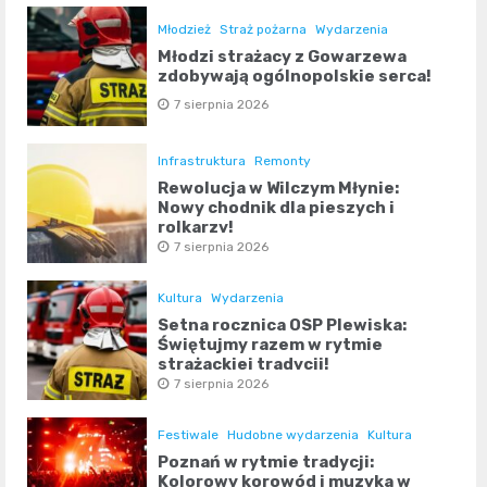
Młodzież
Straż pożarna
Wydarzenia
Młodzi strażacy z Gowarzewa
zdobywają ogólnopolskie serca!
7 sierpnia 2026
Infrastruktura
Remonty
Rewolucja w Wilczym Młynie:
Nowy chodnik dla pieszych i
rolkarzy!
7 sierpnia 2026
Kultura
Wydarzenia
Setna rocznica OSP Plewiska:
Świętujmy razem w rytmie
strażackiej tradycji!
7 sierpnia 2026
Festiwale
Hudobne wydarzenia
Kultura
Poznań w rytmie tradycji:
Kolorowy korowód i muzyka w