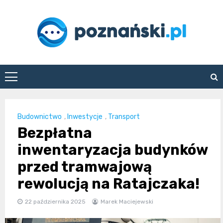
Skip
to
content
poznanski.pl
Budownictwo
,
Inwestycje
,
Transport
Bezpłatna
inwentaryzacja budynków
przed tramwajową
rewolucją na Ratajczaka!
22 października 2025
Marek Maciejewski