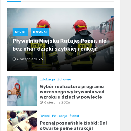
SPORT
WYPADKI
Pływalnia Miejska Rataje: Pożar, ale
bez ofiar dzięki szybkiej reakcji!
6 sierpnia 2026
Edukacja
Zdrowie
Wybór realizatora programu
wczesnego wykrywania wad
wzroku u dzieci w powiecie
poznańskim
6 sierpnia 2026
Dzieci
Edukacja
żłobki
Poznaj poznańskie żłobki: Dni
otwarte pełne atrakcji!