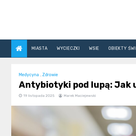
Skip
to
content
MIASTA
WYCIECZKI
WSIE
OBIEKTY ŚWI
Medycyna
,
Zdrowie
Antybiotyki pod lupą: Jak 
19 listopada 2025
Marek Maciejewski