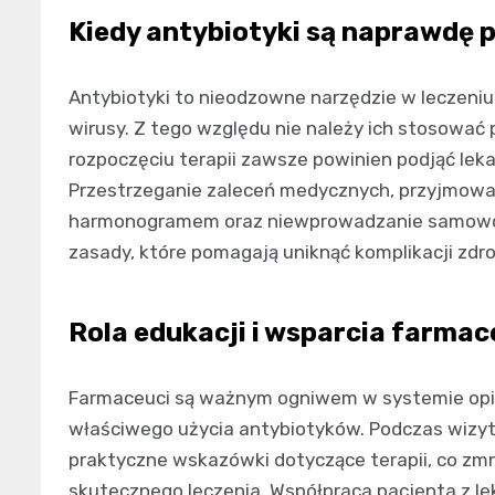
Kiedy antybiotyki są naprawdę 
Antybiotyki to nieodzowne narzędzie w leczeniu 
wirusy. Z tego względu nie należy ich stosować p
rozpoczęciu terapii zawsze powinien podjąć lek
Przestrzeganie zaleceń medycznych, przyjmow
harmonogramem oraz niewprowadzanie samowo
zasady, które pomagają uniknąć komplikacji zdr
Rola edukacji i wsparcia farma
Farmaceuci są ważnym ogniwem w systemie opie
właściwego użycia antybiotyków. Podczas wiz
praktyczne wskazówki dotyczące terapii, co zmni
skutecznego leczenia. Współpraca pacjenta z l