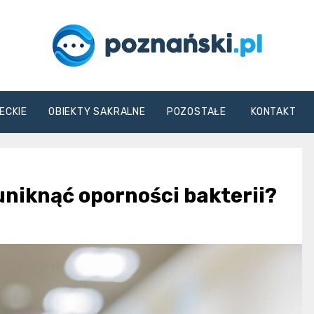
poznanski.pl
ECKIE
OBIEKTY SAKRALNE
POZOSTAŁE
KONTAKT
uniknąć oporności bakterii?