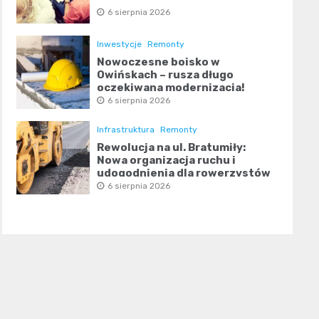
6 sierpnia 2026
Inwestycje
Remonty
Nowoczesne boisko w
Owińskach – rusza długo
oczekiwana modernizacja!
6 sierpnia 2026
Infrastruktura
Remonty
Rewolucja na ul. Bratumiły:
Nowa organizacja ruchu i
udogodnienia dla rowerzystów
6 sierpnia 2026