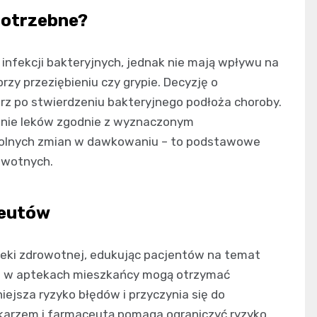
potrzebne?
infekcji bakteryjnych, jednak nie mają wpływu na
rzy przeziębieniu czy grypie. Decyzję o
arz po stwierdzeniu bakteryjnego podłoża choroby.
anie leków zgodnie z wyznaczonym
lnych zmian w dawkowaniu – to podstawowe
owotnych.
ceutów
ki zdrowotnej, edukując pacjentów na temat
yt w aptekach mieszkańcy mogą otrzymać
ejsza ryzyko błędów i przyczynia się do
ekarzem i farmaceutą pomaga ograniczyć ryzyko