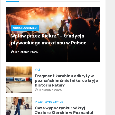
UNCATEGORIZED
Wpław przez Kiekrz” – tradycja
pływackiego maratonu w Polsce
8 sierpnia 2026
/h2
Fragment karabinu odkryty w
poznańskim śmietniku: co kryje
historia Rataj?
8 sierpnia 2026
Plaże
Wypoczynek
Oaza wypoczynku: odkryj
Jezioro Kierskie w Poznaniu!