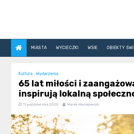
Skip
to
content
MIASTA
WYCIECZKI
WSIE
OBIEKTY ŚWI
Kultura
,
Wydarzenia
65 lat miłości i zaangażow
inspirują lokalną społeczn
11 października 2025
Marek Maciejewski